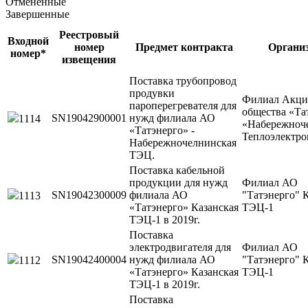
Отмененные
Завершенные
Реестровый
Входной
номер
Предмет контракта
Органи
номер*
извещения
Поставка трубопровод
продувки
Филиал Акци
пароперегревателя для
общества «Та
SN19042900001
нужд филиала АО
1114
«Набережноч
«Татэнерго» -
Теплоэлектро
Набережночелнинская
ТЭЦ.
Поставка кабельной
продукции для нужд
Филиал АО
SN19042300009
филиала АО
"Татэнерго" 
1113
«Татэнерго» Казанская
ТЭЦ-1
ТЭЦ-1 в 2019г.
Поставка
электродвигателя для
Филиал АО
SN19042400004
нужд филиала АО
"Татэнерго" 
1112
«Татэнерго» Казанская
ТЭЦ-1
ТЭЦ-1 в 2019г.
Поставка