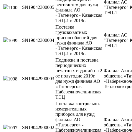
Филиал АО
вентсистем для нужд
SN19042300005
"Татэнерго" 
1100
филиала АО
ТЭЦ-1
«Татэнерго» Казанская
ТЭЦ-1 в 2019г.
Поставка
грузозахватных
Филиал АО
приспособлений для
SN19042300004
"Татэнерго" 
1099
нужд филиала АО
ТЭЦ-1
«Татэнерго» Казанская
ТЭЦ-1 в 2019г.
Подписка и поставка
периодических
печатных изданий на 2
Филиал Акци
ое полугодие 2019г.
общества «Та
SN19042900003
1098
для нужд филиала АО
«Набережноч
«Татэнерго»-
Теплоэлектро
Набережночелнинская
ТЭЦ
Поставка контрольно-
измерительных
приборов для нужд
филиала АО
Филиал Акци
«Татэнерго» -
общества «Та
SN19042900002
1097
Набережночелнинская
«Набережноч