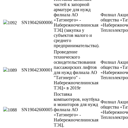
частей к запорной
арматуре для нужд
филиала АО
Филиал Акци
«Татэнерго» -
общества «Та
SN19042600006
1092
Набережночелнинская
«Набережноч
ТЭЦ (закупка у
Теплоэлектро
субъектов малого и
среднего
предпринимательства).
Проведение
технического
освидетельствования
Филиал Акци
пассажирских лифтов
общества «Та
SN19042300001
1089
для нужд филиала АО
«Набережноч
"Татэнерго" -
Теплоэлектро
Набережночелнинская
ТЭЦ» в 2019г
Поставка
компьютеров, ноутбука
Филиал Акци
и мониторов для нужд
общества «Та
SN19042600005
филиала АО
1088
«Набережноч
«Татэнерго» -
Теплоэлектро
Набережночелнинская
ТЭЦ.