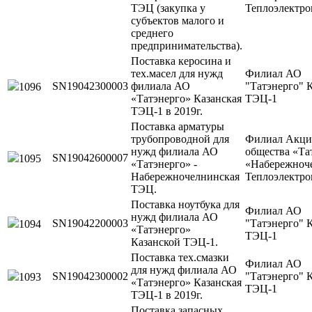
ТЭЦ (закупка у
Теплоэлектро
субъектов малого и
среднего
предпринимательства).
Поставка керосина и
тех.масел для нужд
Филиал АО
SN19042300003
филиала АО
"Татэнерго" 
1096
«Татэнерго» Казанская
ТЭЦ-1
ТЭЦ-1 в 2019г.
Поставка арматуры
трубопроводной для
Филиал Акци
нужд филиала АО
общества «Та
SN19042600007
1095
«Татэнерго» -
«Набережноч
Набережночелнинская
Теплоэлектро
ТЭЦ.
Поставка ноутбука для
Филиал АО
нужд филиала АО
SN19042200003
"Татэнерго" 
1094
«Татэнерго»
ТЭЦ-1
Казанской ТЭЦ-1.
Поставка тех.смазки
Филиал АО
для нужд филиала АО
SN19042300002
"Татэнерго" 
1093
«Татэнерго» Казанская
ТЭЦ-1
ТЭЦ-1 в 2019г.
Поставка запасных