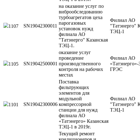
на оказание услуг по
виброобследованию
турбоагрегатов цеха
Филиал АО
парогазовых
SN19042300011
"Татэнерго" 
1107
установок нужд
ТЭЦ-1
филиала АО
"Татэнерго" Казанская
ТЭЦ-1.
оказание услуг
проведение
Филиал АО
SN19042500001
производственного
«Татэнерго»-
1105
контроля на рабочих
ГРЭС
местах
Поставка
фильтрующих
элементов для
модульной
Филиал АО
SN19042300006
компрессорной
"Татэнерго" 
1101
станции для нужд
ТЭЦ-1
филиала АО
«Татэнерго» Казанская
ТЭЦ-1 в 2019г.
Текущий ремонт
кондиционеров и